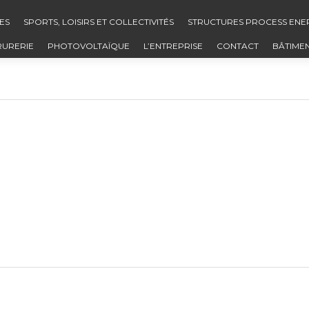
ES
SPORTS, LOISIRS ET COLLECTIVITÉS
STRUCTURES PROCESS ENE
RURERIE
PHOTOVOLTAÏQUE
L’ENTREPRISE
CONTACT
BÂTIME