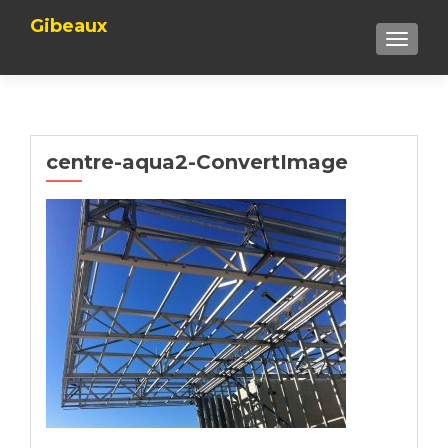
Gibeaux
TOGGLE
centre-aqua2-ConvertImage