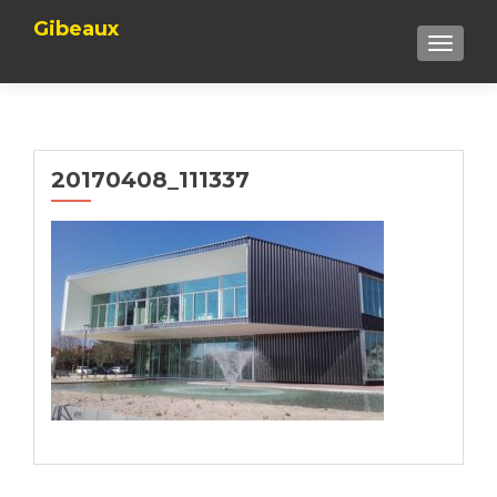
Gibeaux
TOGGLE
20170408_111337