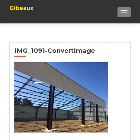
Gibeaux
TOGGLE
IMG_1091-ConvertImage