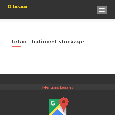
Gibeaux
TOGGLE
tefac – bâtiment stockage
Mentions Légales