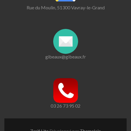
Rue du Moulin, 51300 Vavray-le-Grand
gibeaux@gibeaux.fr
03 26 73 95 02
Zerif Lite
Développé par
ThemeIsle