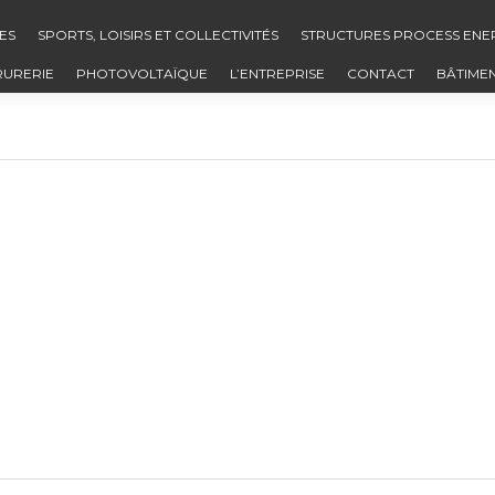
ES
SPORTS, LOISIRS ET COLLECTIVITÉS
STRUCTURES PROCESS ENE
RURERIE
PHOTOVOLTAÏQUE
L’ENTREPRISE
CONTACT
BÂTIME