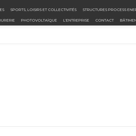
ES
SPORTS, LOISIRS ET COLLECTIVITÉS
STRUCTURES PROCESS ENE
RURERIE
PHOTOVOLTAÏQUE
L’ENTREPRISE
CONTACT
BÂTIME