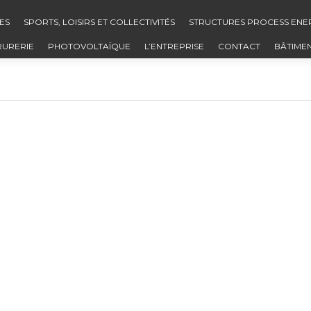
ES
SPORTS, LOISIRS ET COLLECTIVITÉS
STRUCTURES PROCESS ENE
RURERIE
PHOTOVOLTAÏQUE
L’ENTREPRISE
CONTACT
BÂTIME