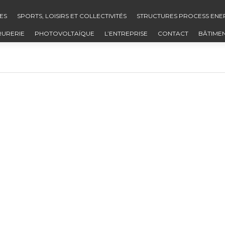
ES
SPORTS, LOISIRS ET COLLECTIVITÉS
STRUCTURES PROCESS ENE
RURERIE
PHOTOVOLTAÏQUE
L’ENTREPRISE
CONTACT
BÂTIME