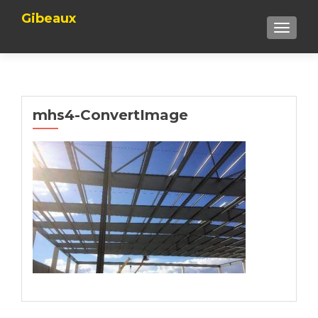
Gibeaux
TOGGLE
mhs4-ConvertImage