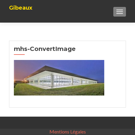
Gibeaux
TOGGLE
mhs-ConvertImage
Mentions Légales